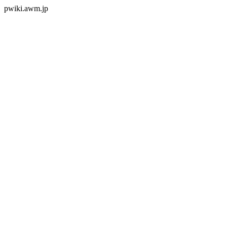
pwiki.awm.jp