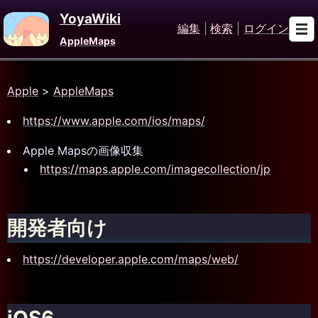
YoyaWiki
編集
|
検索
|
ログイン
AppleMaps
Apple
>
AppleMaps
https://www.apple.com/ios/maps/
Apple Mapsの画像収集
https://maps.apple.com/imagecollection/jp
開発者向け
https://developer.apple.com/maps/web/
iOS6