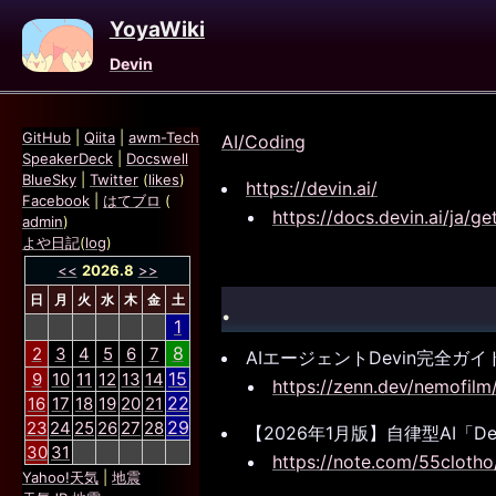
YoyaWiki
Devin
GitHub
|
Qiita
|
awm-Tech
AI/Coding
SpeakerDeck
|
Docswell
BlueSky
|
Twitter
(
likes
)
https://devin.ai/
Facebook
|
はてブロ
(
https://docs.devin.ai/ja/ge
admin
)
よや日記
(
log
)
<<
2026.8
>>
.
日
月
火
水
木
金
土
1
8
2
3
4
5
6
7
AIエージェントDevin完全ガ
15
9
10
11
12
13
14
https://zenn.dev/nemofil
22
16
17
18
19
20
21
29
23
24
25
26
27
28
【2026年1月版】自律型AI
30
31
https://note.com/55clot
Yahoo!天気
|
地震