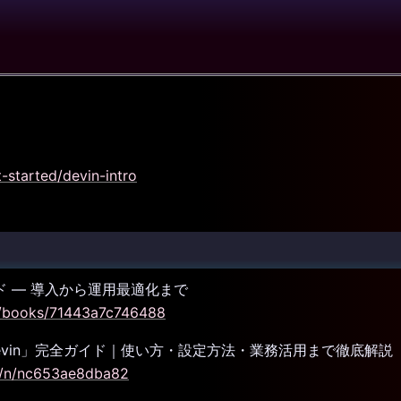
t-started/devin-intro
イド ― 導入から運用最適化まで
m/books/71443a7c746488
「Devin」完全ガイド｜使い方・設定方法・業務活用まで徹底解説
ho/n/nc653ae8dba82