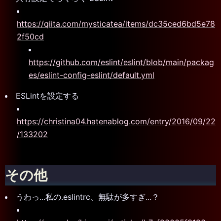
https://qiita.com/mysticatea/items/dc35ced6bd5e78
2f50cd
https://github.com/eslint/eslint/blob/main/packag
es/eslint-config-eslint/default.yml
ESLintを設定する
https://christina04.hatenablog.com/entry/2016/09/22
/133202
その他
うわっ...私の.eslintrc、無駄が多すぎ...？