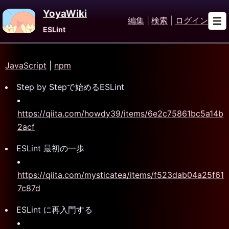
YoyaWiki
編集
|
検索
|
ログイン
ESLint
JavaScript
|
npm
Step by Stepで始めるESLint
https://qiita.com/howdy39/items/6e2c75861bc5a14b
2acf
ESLint 最初の一歩
https://qiita.com/mysticatea/items/f523dab04a25f61
7c87d
ESLint に再入門する