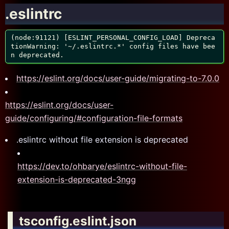
.eslintrc
(node:91121) [ESLINT_PERSONAL_CONFIG_LOAD] Depreca
tionWarning: '~/.eslintrc.*' config files have bee
n deprecated.
https://eslint.org/docs/user-guide/migrating-to-7.0.0
https://eslint.org/docs/user-
guide/configuring/#configuration-file-formats
.eslintrc without file extension is deprecated
https://dev.to/ohbarye/eslintrc-without-file-
extension-is-deprecated-3ngg
tsconfig.eslint.json