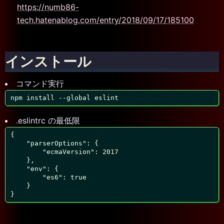
https://numb86-
tech.hatenablog.com/entry/2018/09/17/185100
インストール
コマンド実行
npm install --global eslint
.eslintrc の最低限
{

    "parserOptions": {

        "ecmaVersion": 2017

    },

    "env": {

        "es6": true

    }

}