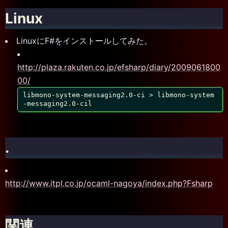
Linux
LinuxにF#をインストールしてみた。
http://plaza.rakuten.co.jp/efsharp/diary/2009061800
00/
libmono-system-messaging2.0-ci > libmono-system
-messaging2.0-cil
.
http://www.itpl.co.jp/ocaml-nagoya/index.php?Fsharp
関連