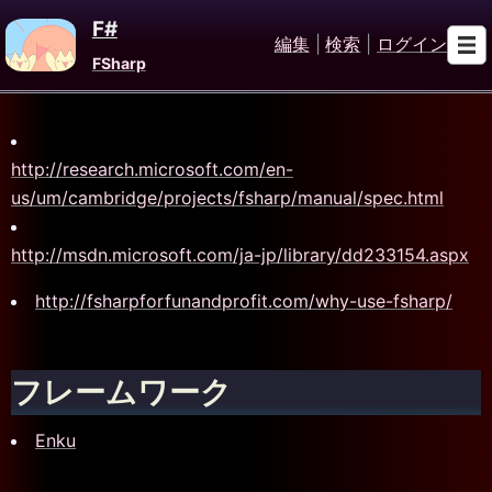
F#
編集
|
検索
|
ログイン
FSharp
http://research.microsoft.com/en-
us/um/cambridge/projects/fsharp/manual/spec.html
http://msdn.microsoft.com/ja-jp/library/dd233154.aspx
http://fsharpforfunandprofit.com/why-use-fsharp/
フレームワーク
Enku