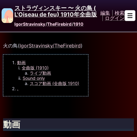
ストラヴィンスキー 〜 火の鳥 (
編集
|
検索
L'Oiseau de feu) 1910年全曲版
|
ログイン
IgorStravinsky
/
TheFirebird
/
1910
火の鳥(
IgorStravinsky/TheFirebird
)
動画
全曲版 (1910)
ライブ動画
Sound only
スコア動画 (全曲版 1910)
.
動画