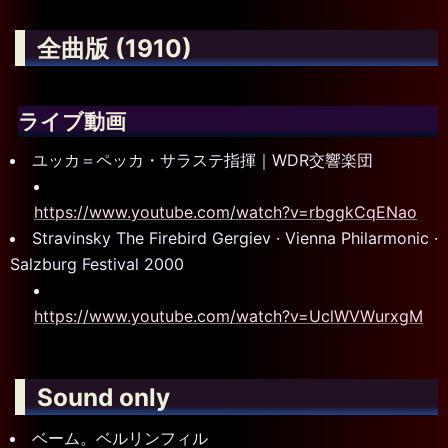
全曲版 (1910)
ライブ動画
ユッカ＝ペッカ・サラステ指揮｜WDR交響楽団
https://www.youtube.com/watch?v=rbggkCqENao
Stravinsky The Firebird Gergiev · Vienna Philarmonic ·
Salzburg Festival 2000
https://www.youtube.com/watch?v=UclWVWurxgM
Sound only
ベーム。ベルリンフィル