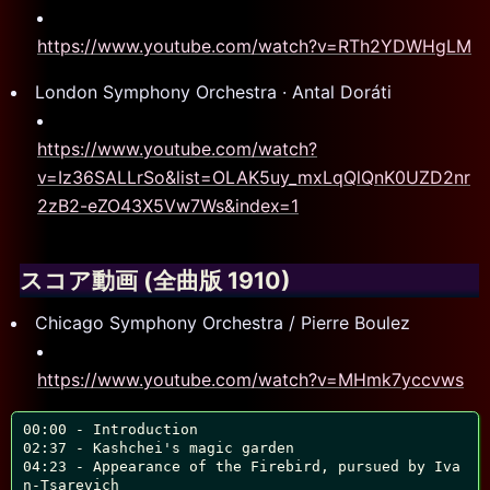
https://www.youtube.com/watch?v=RTh2YDWHgLM
London Symphony Orchestra · Antal Doráti
https://www.youtube.com/watch?
v=Iz36SALLrSo&list=OLAK5uy_mxLqQlQnK0UZD2nr
2zB2-eZO43X5Vw7Ws&index=1
スコア動画 (全曲版 1910)
Chicago Symphony Orchestra / Pierre Boulez
https://www.youtube.com/watch?v=MHmk7yccvws
00:00 - Introduction

02:37 - Kashchei's magic garden

04:23 - Appearance of the Firebird, pursued by Iva
n-Tsarevich
