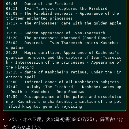
06:48 - Dance of the Firebird

08:11 - Ivan-Tsarevich captures the Firebird

09:03 - The Firebird entreats - Appearance of the 
thirteen enchanted princesses

17:17 - the Princesses' game with the golden apple
s

19:39 - Sudden appearance of Ivan-Tsarevich

21:20 - The princesses' Khorovod (Round Dance)

25:02 - Daybreak - Ivan-Tsarevich enters Kashchei'
s palace

26:28 - Magic carillion, Appearance of Kashchei's 
guardian monsters and the capture of Ivan-Tsarevic
h - Intercession of the princesses - Appearance of 
the Firebird

32:15 - dance of Kashchei's retinue, under the Fir
ebird's spell

33:00 - Infernal dance of all Kashchei's subjects

37:42 - Lullaby (The Firebird) - Kashchei wakes up 
- Death of Kashchei - Deep Shadows

42:59 - Dissapearance of the palace and dissolutio
n of Kashchei's enchantments; animation of the pet
rified knights; general rejoicing
パリ・オペラ座。火の鳥初演(1910/7/25) 。録音古いけ
ど。めちゃ上手い。