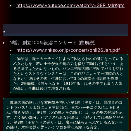
https://www.youtube.com/watch?v=38R_MIrKgtc
.
N響。創立100年記念コンサート (曲解説)
https://www.nhkso.or.jp/concert/phil26Jan.pdf
　物語は、魔王カッチェイによって囚とらわれの身になっている
乙女たちを、若い王子が火の鳥の力を借りて助けだすという、あ
る意味ではたわいないもの。バレエ初演の際に初めてパリを訪れ
たというストラヴィンスキーは、この作品によって一躍時の人と
なるが、彼はその後、生涯において3つの演奏会用組曲を作成し
た。2管編成、6曲からなる「1919年版」はその中でも最も人気
が高い。全曲は続けて演奏される。
　魔法の国の妖しげな雰囲気を描いた第1曲〈序奏〉は、最弱音のコ
ントラバスと大太鼓による開始部に、弦のハーモニクスによる軋きし
んだ響きが続く。第2曲〈火の鳥とその踊り〉は、火の鳥の登場を示
す、ごく短い部分。ピアノの巧みな用法は、当時としては先駆的だろ
う。第3曲〈王女たちの踊り〉は、魔王に捕らえられている乙女たち
の踊り。木管楽器が柔らかくソロを重ねる端正な音楽。
