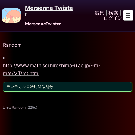
Mersenne Twiste
編集
|
検索
|
r
ログイン
MersenneTwister
Random
http://www.math.sci.hiroshima-u.ac.jp/~m-
mat/MT/mt.html
モンテカルロ法用疑似乱数
Link:
Random
(225d)