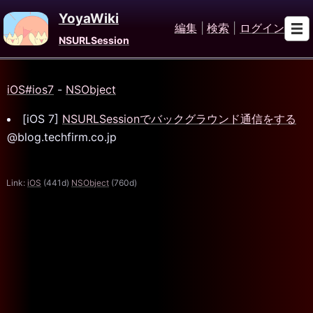
YoyaWiki
編集
|
検索
|
ログイン
NSURLSession
iOS#ios7
-
NSObject
[iOS 7]
NSURLSessionでバックグラウンド通信をする
@blog.techfirm.co.jp
Link:
iOS
(441d)
NSObject
(760d)