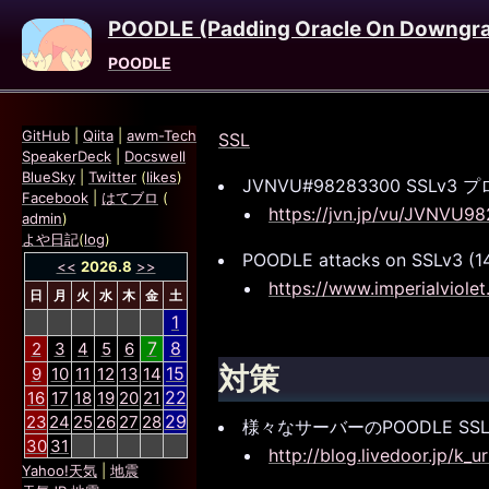
POODLE (Padding Oracle On Downgra
POODLE
GitHub
|
Qiita
|
awm-Tech
SSL
SpeakerDeck
|
Docswell
BlueSky
|
Twitter
(
likes
)
JVNVU#98283300 SSL
Facebook
|
はてブロ
(
https://jvn.jp/vu/JVNVU9
admin
)
よや日記
(
log
)
POODLE attacks on SSLv3 (1
<<
2026.8
>>
https://www.imperialviole
日
月
火
水
木
金
土
1
7
8
2
3
4
5
6
対策
15
9
10
11
12
13
14
22
16
17
18
19
20
21
29
23
24
25
26
27
28
様々なサーバーのPOODLE SSL
30
31
http://blog.livedoor.jp/k_
Yahoo!天気
|
地震