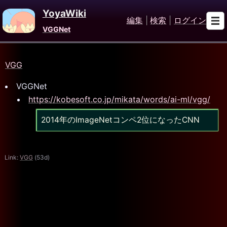
YoyaWiki
編集
|
検索
|
ログイン
VGGNet
VGG
VGGNet
https://kobesoft.co.jp/mikata/words/ai-ml/vgg/
2014年のImageNetコンペ2位になったCNN
Link:
VGG
(53d)