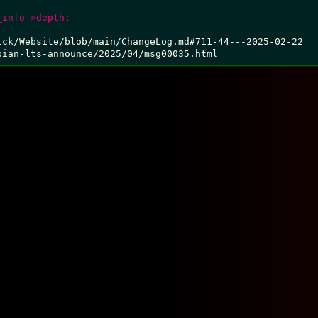
_info->depth;
ck/Website/blob/main/ChangeLog.md#711-44---2025-02-22	
