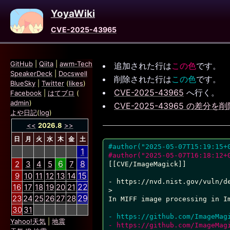
YoyaWiki
CVE-2025-43965
GitHub
|
Qiita
|
awm-Tech
追加された行は
この色
です。
SpeakerDeck
|
Docswell
削除された行は
この色
です。
BlueSky
|
Twitter
(
likes
)
CVE-2025-43965
へ行く。
Facebook
|
はてブロ
(
admin
)
CVE-2025-43965 の差分を削
よや日記
(
log
)
<<
2026.8
>>
日
月
火
水
木
金
土
#author("2025-05-07T15:19:15+
1
#author("2025-05-07T16:18:12+
6
8
2
3
4
5
7
[[CVE/ImageMagick]]

15
9
10
11
12
13
14
- https://nvd.nist.gov/vuln/de
22
16
17
18
19
20
21
>

29
23
24
25
26
27
28
In MIFF image processing in I
30
31
Yahoo!天気
|
地震
- https://github.com/ImageMag