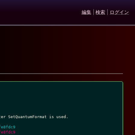
編集
|
検索
|
ログイン
er SetQuantumFormat is used.

- https://github.com/ImageMagick/ImageMagick/commit/bac413a26073923d3ffb258adaab07fb3fe8fdc9	
fe8fdc9