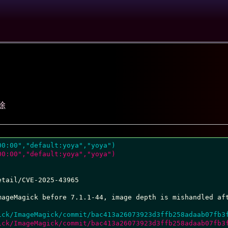
除
00:00","default:yoya","yoya")
00:00","default:yoya","yoya")
tail/CVE-2025-43965

mageMagick before 7.1.1-44, image depth is mishandled aft
ick/ImageMagick/commit/bac413a26073923d3ffb258adaab07fb3