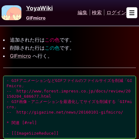
YoyaWiki
編集
|
検索
|
ログイン
GIFmicro
追加された行は
この色
です。
削除された行は
この色
です。
GIFmicro
へ行く。
- GIFアニメーションなどGIFファイルのファイルサイズを削減「GI
Fmicro」

--  http://www.forest.impress.co.jp/docs/review/20
150204_686677.html

- GIF画像・アニメーションを最適化してサイズを削減する「GIFmi
cro」

--  http://gigazine.net/news/20160101-gifmicro/

* 関連 [#rel]

- [[ImageSizeReduce]]