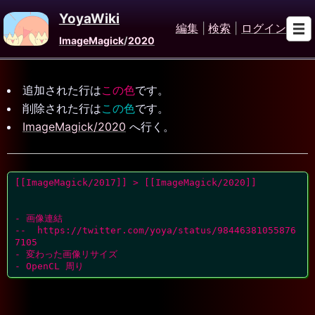
YoyaWiki
編集
|
検索
|
ログイン
ImageMagick
/
2020
追加された行は
この色
です。
削除された行は
この色
です。
ImageMagick/2020
へ行く。
[[ImageMagick/2017]] > [[ImageMagick/2020]]

- 画像連結

--  https://twitter.com/yoya/status/98446381055876
7105

- 変わった画像リサイズ

- OpenCL 周り