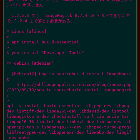
ンパイル出来ません

- 1.2.5.3 でも  ImageMagick-6.7.4-10 ビルドできないの
で、1.2.4 まで落とす必要がある。

* Linux [#linux]

>

$ apt install build-essential

>

$ yum install "Developer Tools"

** debian [#debian]

- [Debian12] How to sourcebuild install ImageMagic
k

--  https://ohllengeapplication.com/blog/index.php
/2023/09/13/how-to-sourcebuild-install-imagemagick
/

>

apt -y install build-essential libjpeg-dev libpng-
dev libtiff-dev libde265-dev libdav1d-dev libtool 
libmagickcore-dev checkinstall curl zip unzip tar 
libpng16-16 libltdl-dev libheif-dev libraw-dev lib
openjp2-tools libopenjp2-7-dev libjpeg-turbo-progs 
libfreetype6-dev libopenexr-dev libwebp-dev libgif
-dev make