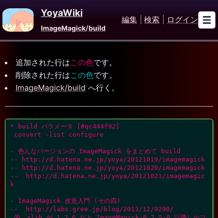
YoyaWiki
編集
|
検索
|
ログイン
ImageMagick
/
build
追加された行は
この色
です。
削除された行は
この色
です。
ImageMagick/build
へ行く。
* build パラメータ [#qc444f92]

 convert -list configure

- 色んなバージョンの ImageMagick をまとめて build

-- http://d.hatena.ne.jp/yoya/20121019/imagemagick

-- http://d.hatena.ne.jp/yoya/20121020/imagemagick

--  http://d.hatena.ne.jp/yoya/20121021/imagemagic
k

- ImageMagick 改造入門 (その四)

--  http://labs.gree.jp/blog/2013/12/9290/

 尚、zlib が 1.2.6 だと ImageMagick-6.7.5-0 以降しかコ