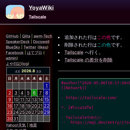
YoyaWiki
Tailscale
GitHub
|
Qiita
|
awm-Tech
追加された行は
この色
です。
SpeakerDeck
|
Docswell
削除された行は
この色
です。
BlueSky
|
Twitter
(
likes
)
Tailscale
へ行く。
Facebook
|
はてブロ
(
admin
)
Tailscale の差分を削除
よや日記
(
log
)
<<
2026.8
>>
日
月
火
水
木
金
土
#author("2026-05-06T10:17:58+
1
[[Network]]
6
8
2
3
4
5
7
- https://tailscale.com/
15
9
10
11
12
13
14
22
16
17
18
19
20
21
*. [#lcca1dfe]
29
23
24
25
26
27
28
- Tailscaleやめたい
30
31
--  https://mq1.dev/entry/j7z
Yahoo!天気
|
地震