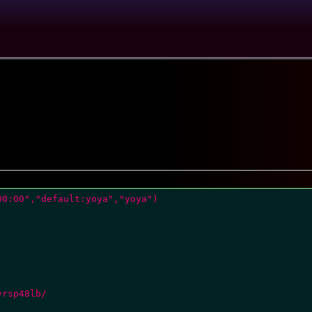
00:00","default:yoya","yoya")
vrsp48lb/