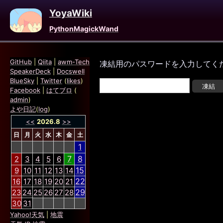
YoyaWiki
PythonMagickWand
GitHub
|
Qiita
|
awm-Tech
凍結用のパスワードを入力してく
SpeakerDeck
|
Docswell
BlueSky
|
Twitter
(
likes
)
Facebook
|
はてブロ
(
admin
)
よや日記
(
log
)
<<
2026.8
>>
日
月
火
水
木
金
土
1
7
8
2
3
4
5
6
15
9
10
11
12
13
14
22
16
17
18
19
20
21
29
23
24
25
26
27
28
30
31
Yahoo!天気
|
地震