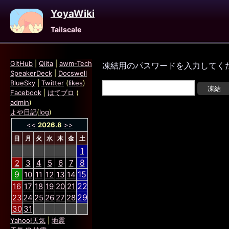
YoyaWiki
Tailscale
GitHub
|
Qiita
|
awm-Tech
凍結用のパスワードを入力してく
SpeakerDeck
|
Docswell
BlueSky
|
Twitter
(
likes
)
Facebook
|
はてブロ
(
admin
)
よや日記
(
log
)
<<
2026.8
>>
日
月
火
水
木
金
土
1
8
2
3
4
5
6
7
9
15
10
11
12
13
14
22
16
17
18
19
20
21
29
23
24
25
26
27
28
30
31
Yahoo!天気
|
地震