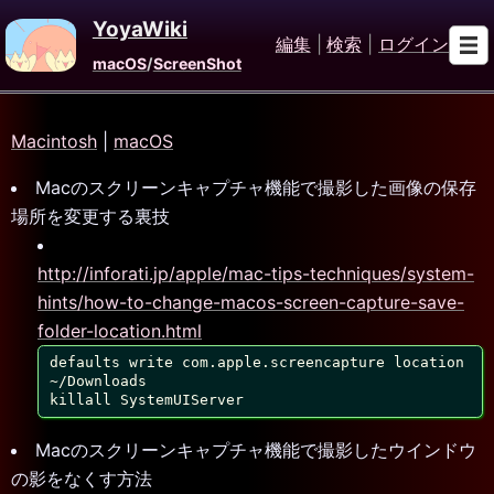
YoyaWiki
編集
|
検索
|
ログイン
macOS
/
ScreenShot
Macintosh
|
macOS
Macのスクリーンキャプチャ機能で撮影した画像の保存
場所を変更する裏技
http://inforati.jp/apple/mac-tips-techniques/system-
hints/how-to-change-macos-screen-capture-save-
folder-location.html
defaults write com.apple.screencapture location 
~/Downloads

killall SystemUIServer
Macのスクリーンキャプチャ機能で撮影したウインドウ
の影をなくす方法