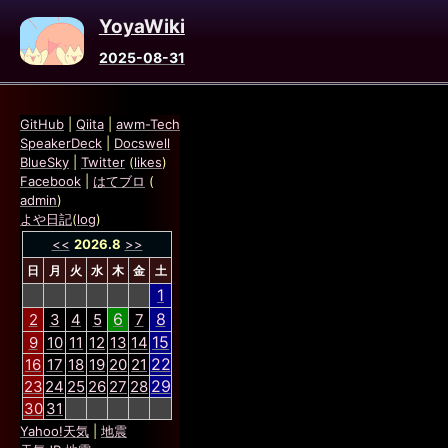
YoyaWiki
2025-08-31
GitHub
|
Qiita
|
awm-Tech
SpeakerDeck
|
Docswell
BlueSky
|
Twitter
(
likes
)
Facebook
|
はてブロ
(
admin
)
よや日記
(
log
)
<<
2026.8
>>
日
月
火
水
木
金
土
1
6
8
2
3
4
5
7
15
9
10
11
12
13
14
22
16
17
18
19
20
21
29
23
24
25
26
27
28
30
31
Yahoo!天気
|
地震