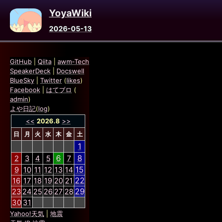
YoyaWiki
2026-05-13
GitHub
|
Qiita
|
awm-Tech
SpeakerDeck
|
Docswell
BlueSky
|
Twitter
(
likes
)
Facebook
|
はてブロ
(
admin
)
よや日記
(
log
)
<<
2026.8
>>
日
月
火
水
木
金
土
1
6
8
2
3
4
5
7
15
9
10
11
12
13
14
22
16
17
18
19
20
21
29
23
24
25
26
27
28
30
31
Yahoo!天気
|
地震