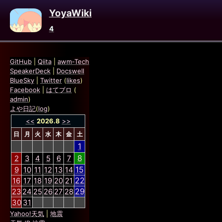
YoyaWiki
4
GitHub
|
Qiita
|
awm-Tech
SpeakerDeck
|
Docswell
BlueSky
|
Twitter
(
likes
)
Facebook
|
はてブロ
(
admin
)
よや日記
(
log
)
<<
2026.8
>>
日
月
火
水
木
金
土
1
8
2
3
4
5
6
7
15
9
10
11
12
13
14
22
16
17
18
19
20
21
29
23
24
25
26
27
28
30
31
Yahoo!天気
|
地震