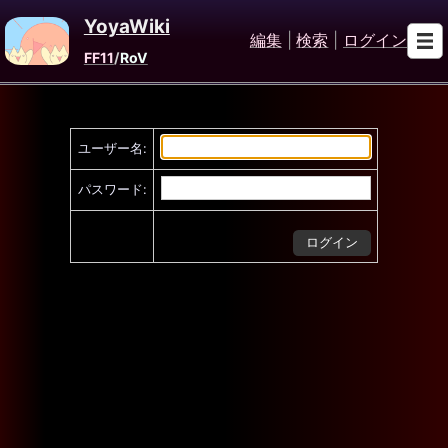
YoyaWiki
編集
|
検索
|
ログイン
FF11
/
RoV
ユーザー名:
パスワード: