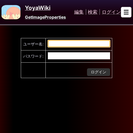
YoyaWiki
編集
|
検索
|
ログイン
GetImageProperties
ユーザー名:
パスワード: