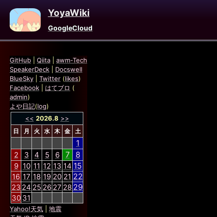
YoyaWiki
GoogleCloud
GitHub
|
Qiita
|
awm-Tech
SpeakerDeck
|
Docswell
BlueSky
|
Twitter
(
likes
)
Facebook
|
はてブロ
(
admin
)
よや日記
(
log
)
<<
2026.8
>>
日
月
火
水
木
金
土
1
7
8
2
3
4
5
6
15
9
10
11
12
13
14
22
16
17
18
19
20
21
29
23
24
25
26
27
28
30
31
Yahoo!天気
|
地震