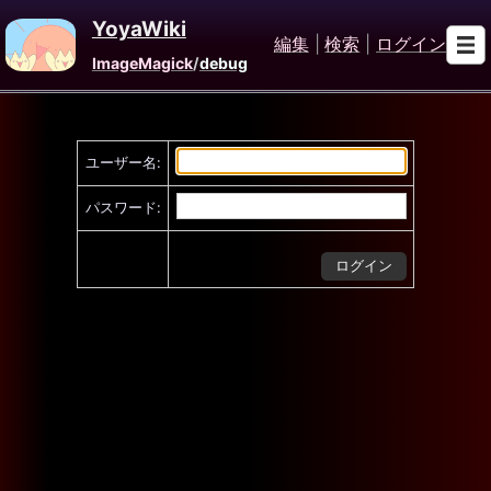
YoyaWiki
編集
|
検索
|
ログイン
ImageMagick
/
debug
ユーザー名:
パスワード: