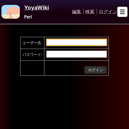
YoyaWiki
編集
|
検索
|
ログイン
Perl
ユーザー名:
パスワード: