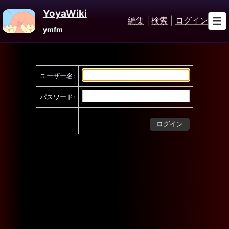
YoyaWiki
編集
|
検索
|
ログイン
ymfm
ユーザー名:
パスワード: