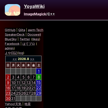
YoyaWiki
ImageMagick
/
C++
GitHub
|
Qiita
|
awm-Tech
SpeakerDeck
|
Docswell
BlueSky
|
Twitter
(
likes
)
Facebook
|
はてブロ
(
admin
)
よや日記
(
log
)
<<
2026.8
>>
日
月
火
水
木
金
土
1
8
2
3
4
5
6
7
15
9
10
11
12
13
14
22
16
17
18
19
20
21
29
23
24
25
26
27
28
30
31
Yahoo!天気
|
地震