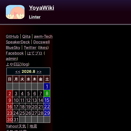
YoyaWiki
Linter
GitHub
|
Qiita
|
awm-Tech
SpeakerDeck
|
Docswell
BlueSky
|
Twitter
(
likes
)
Facebook
|
はてブロ
(
admin
)
よや日記
(
log
)
<<
2026.8
>>
日
月
火
水
木
金
土
1
8
2
3
4
5
6
7
15
9
10
11
12
13
14
22
16
17
18
19
20
21
29
23
24
25
26
27
28
30
31
Yahoo!天気
|
地震