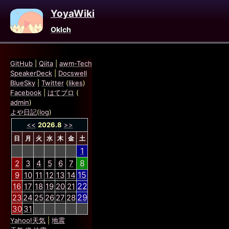
YoyaWiki
Oklch
GitHub
|
Qiita
|
awm-Tech
SpeakerDeck
|
Docswell
BlueSky
|
Twitter
(
likes
)
Facebook
|
はてブロ
(
admin
)
よや日記
(
log
)
<<
2026.8
>>
日
月
火
水
木
金
土
1
8
2
3
4
5
6
7
15
9
10
11
12
13
14
22
16
17
18
19
20
21
29
23
24
25
26
27
28
30
31
Yahoo!天気
|
地震