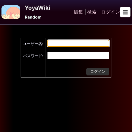
YoyaWiki
編集
|
検索
|
ログイン
Random
ユーザー名:
パスワード: