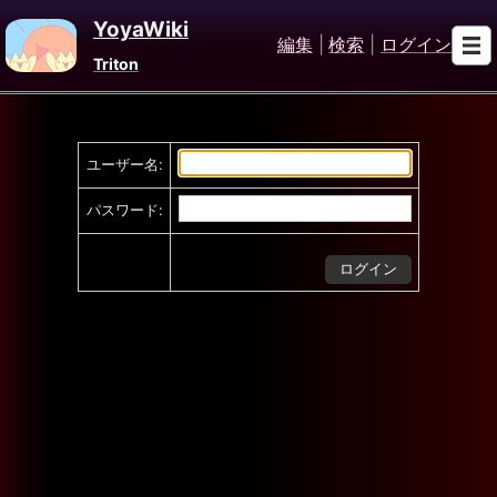
YoyaWiki
編集
|
検索
|
ログイン
Triton
ユーザー名:
パスワード: