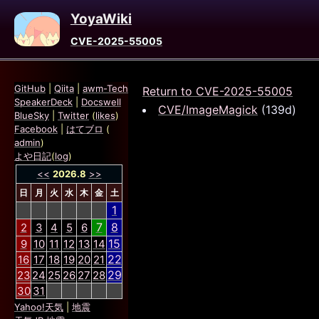
YoyaWiki
CVE-2025-55005
GitHub
|
Qiita
|
awm-Tech
Return to CVE-2025-55005
SpeakerDeck
|
Docswell
CVE/ImageMagick
(139d)
BlueSky
|
Twitter
(
likes
)
Facebook
|
はてブロ
(
admin
)
よや日記
(
log
)
<<
2026.8
>>
日
月
火
水
木
金
土
1
7
8
2
3
4
5
6
15
9
10
11
12
13
14
22
16
17
18
19
20
21
29
23
24
25
26
27
28
30
31
Yahoo!天気
|
地震