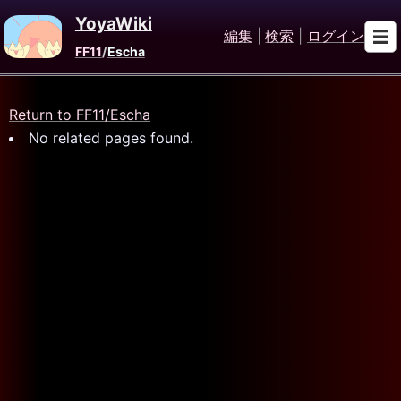
YoyaWiki
編集
|
検索
|
ログイン
FF11
/
Escha
Return to FF11/Escha
No related pages found.