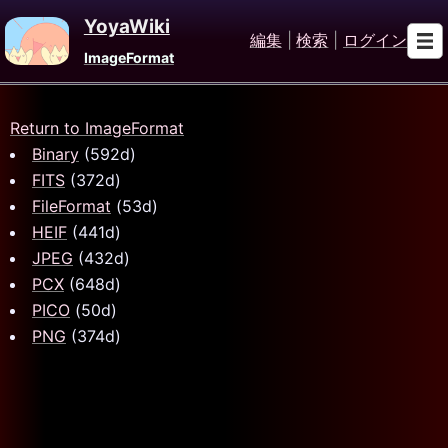
YoyaWiki
編集
|
検索
|
ログイン
ImageFormat
Return to ImageFormat
Binary
(592d)
FITS
(372d)
FileFormat
(53d)
HEIF
(441d)
JPEG
(432d)
PCX
(648d)
PICO
(50d)
PNG
(374d)