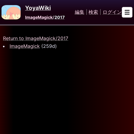
YoyaWiki
編集
|
検索
|
ログイン
ImageMagick
/
2017
Return to ImageMagick/2017
ImageMagick
(259d)