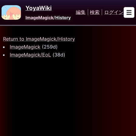
YoyaWiki
編集
|
検索
|
ログイン
ImageMagick
/
History
Return to ImageMagick/History
ImageMagick
(259d)
ImageMagick/EoL
(38d)