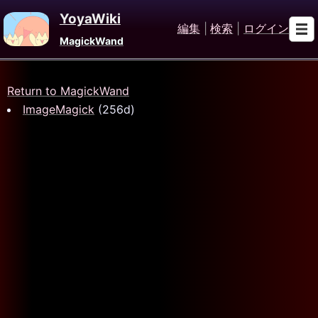
YoyaWiki
編集
|
検索
|
ログイン
MagickWand
Return to MagickWand
ImageMagick
(256d)