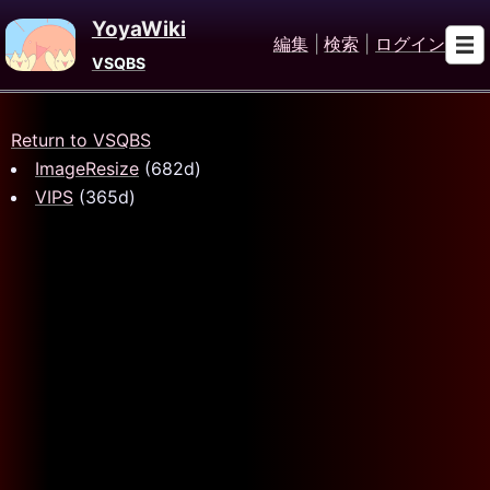
YoyaWiki
編集
|
検索
|
ログイン
VSQBS
Return to VSQBS
ImageResize
(682d)
VIPS
(365d)