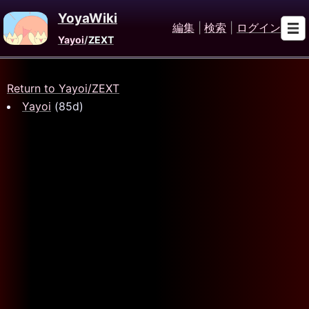
YoyaWiki
編集
|
検索
|
ログイン
Yayoi
/
ZEXT
Return to Yayoi/ZEXT
Yayoi
(85d)