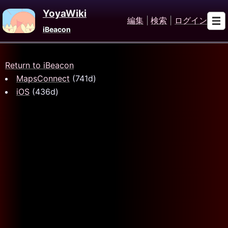
YoyaWiki
編集
|
検索
|
ログイン
iBeacon
Return to iBeacon
MapsConnect
(741d)
iOS
(436d)