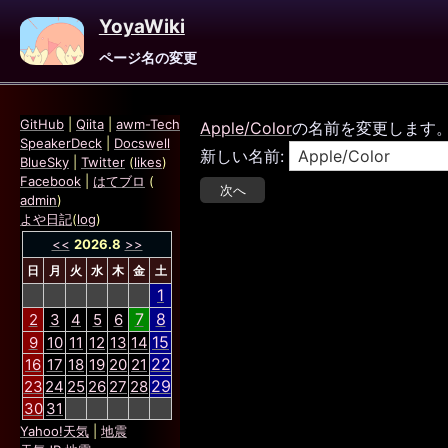
YoyaWiki
ページ名の変更
GitHub
|
Qiita
|
awm-Tech
Apple/Color
の名前を変更します
SpeakerDeck
|
Docswell
新しい名前:
BlueSky
|
Twitter
(
likes
)
Facebook
|
はてブロ
(
admin
)
よや日記
(
log
)
<<
2026.8
>>
日
月
火
水
木
金
土
1
7
8
2
3
4
5
6
15
9
10
11
12
13
14
22
16
17
18
19
20
21
29
23
24
25
26
27
28
30
31
Yahoo!天気
|
地震