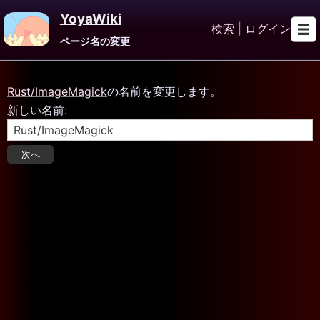
YoyaWiki
検索
|
ログイン
ページ名の変更
Rust/ImageMagick
の名前を変更します。
新しい名前: