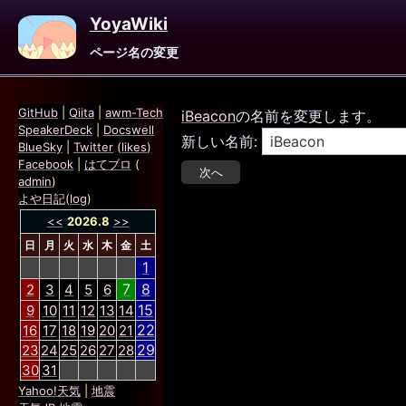
YoyaWiki
ページ名の変更
GitHub
|
Qiita
|
awm-Tech
iBeacon
の名前を変更します。
SpeakerDeck
|
Docswell
新しい名前:
BlueSky
|
Twitter
(
likes
)
Facebook
|
はてブロ
(
admin
)
よや日記
(
log
)
<<
2026.8
>>
日
月
火
水
木
金
土
1
7
8
2
3
4
5
6
15
9
10
11
12
13
14
22
16
17
18
19
20
21
29
23
24
25
26
27
28
30
31
Yahoo!天気
|
地震