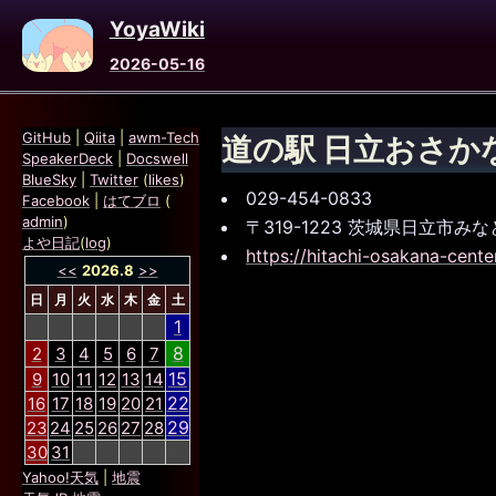
YoyaWiki
2026-05-16
GitHub
|
Qiita
|
awm-Tech
道の駅 日立おさか
SpeakerDeck
|
Docswell
BlueSky
|
Twitter
(
likes
)
029-454-0833
Facebook
|
はてブロ
(
admin
)
〒319-1223 茨城県日立市
よや日記
(
log
)
https://hitachi-osakana-cente
<<
2026.8
>>
日
月
火
水
木
金
土
1
8
2
3
4
5
6
7
15
9
10
11
12
13
14
22
16
17
18
19
20
21
29
23
24
25
26
27
28
30
31
Yahoo!天気
|
地震