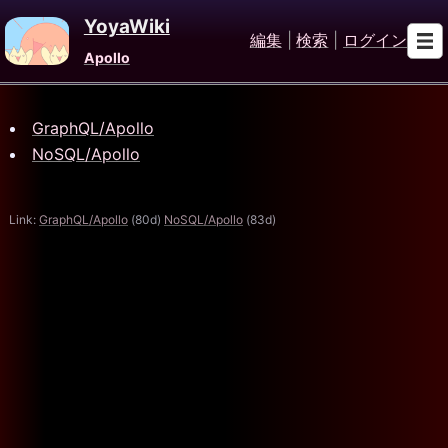
YoyaWiki
編集
|
検索
|
ログイン
Apollo
GraphQL/Apollo
NoSQL/Apollo
Link:
GraphQL/Apollo
(80d)
NoSQL/Apollo
(83d)