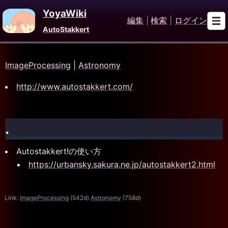
YoyaWiki
編集
|
検索
|
ログイン
AutoStakkert
ImageProcessing
|
Astronomy
http://www.autostakkert.com/
.
Autostakkert!の使い方
https://urbansky.sakura.ne.jp/autostakkert2.html
Link:
ImageProcessing
(542d)
Astronomy
(758d)