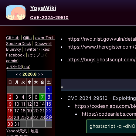
YoyaWiki
CVE-2024-29510
GitHub
|
Qiita
|
awm-Tech
https://nvd.nist.gov/vuln/de
SpeakerDeck
|
Docswell
https://www.theregister.com/2
BlueSky
|
Twitter
(
likes
)
Facebook
|
はてブロ
(
https://bugs.ghostscript.co
admin
)
よや日記
(
log
)
<<
2026.8
>>
.
日
月
火
水
木
金
土
1
7
8
2
3
4
5
6
CVE-2024-29510 – Exploiting 
15
9
10
11
12
13
14
https://codeanlabs.com/bl
22
16
17
18
19
20
21
https://codeanlabs.co
29
23
24
25
26
27
28
30
31
ghostscript -q -dN
Yahoo!天気
|
地震