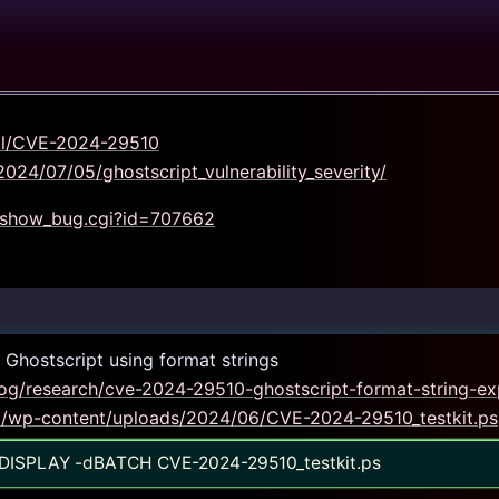
tail/CVE-2024-29510
024/07/05/ghostscript_vulnerability_severity/
m/show_bug.cgi?id=707662
Ghostscript using format strings
og/research/cve-2024-29510-ghostscript-format-string-exp
m/wp-content/uploads/2024/06/CVE-2024-29510_testkit.ps
ODISPLAY -dBATCH CVE-2024-29510_testkit.ps