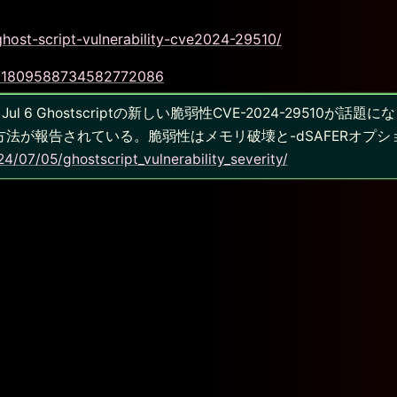
ghost-script-vulnerability-cve2024-29510/
us/1809588734582772086
kmt · Jul 6 Ghostscriptの新しい脆弱性CVE-2024-2951
法が報告されている。脆弱性はメモリ破壊と-dSAFERオプ
24/07/05/ghostscript_vulnerability_severity/