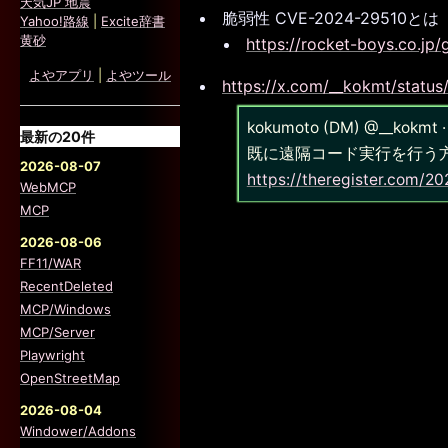
天気JP 地震
脆弱性 CVE-2024-29510とは
Yahoo!路線
|
Excite辞書
黄砂
https://rocket-boys.co.jp/
よやアプリ
|
よやツール
https://x.com/__kokmt/stat
kokumoto (DM) @__ko
最新の20件
既に遠隔コード実行を行う方
2026-08-07
https://theregister.com/20
WebMCP
MCP
2026-08-06
FF11/WAR
RecentDeleted
MCP/Windows
MCP/Server
Playwright
OpenStreetMap
2026-08-04
Windower/Addons