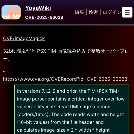
YoyaWiki
編集
|
検索
|
ログイン
CVE-2025-66628
CVE/ImageMagick
32bit 環境だと PSX TIM 画像読み込みで整数オーバーフロ
ー。
https://www.cve.org/CVERecord?id=CVE-2025-66628
In versions 7.1.2-9 and prior, the TIM (PSX TIM)
image parser contains a critical integer overflow
vulnerability in its ReadTIMImage function
(coders/tim.c). The code reads width and height
(16-bit values) from the file header and
calculates image_size = 2 * width * height