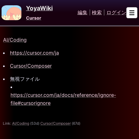
YoyaWiki
編集
|
検索
|
ログイン
Cursor
AI/Coding
https://cursor.com/ja
Cursor/Composer
無視ファイル
https://cursor.com/ja/docs/reference/ignore-
file#cursorignore
Link:
AI/Coding
(53d)
Cursor/Composer
(67d)